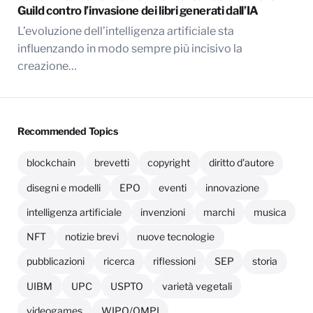
Guild contro l’invasione dei libri generati dall’IA
L’evoluzione dell’intelligenza artificiale sta
influenzando in modo sempre più incisivo la
creazione…
Recommended Topics
blockchain
brevetti
copyright
diritto d'autore
disegni e modelli
EPO
eventi
innovazione
intelligenza artificiale
invenzioni
marchi
musica
NFT
notizie brevi
nuove tecnologie
pubblicazioni
ricerca
riflessioni
SEP
storia
UIBM
UPC
USPTO
varietà vegetali
videogames
WIPO/OMPI