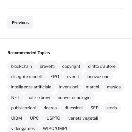
Previous
Recommended Topics
blockchain
brevetti
copyright
diritto d'autore
disegni e modelli
EPO
eventi
innovazione
intelligenza artificiale
invenzioni
marchi
musica
NFT
notizie brevi
nuove tecnologie
pubblicazioni
ricerca
riflessioni
SEP
storia
UIBM
UPC
USPTO
varietà vegetali
videogames
WIPO/OMPI